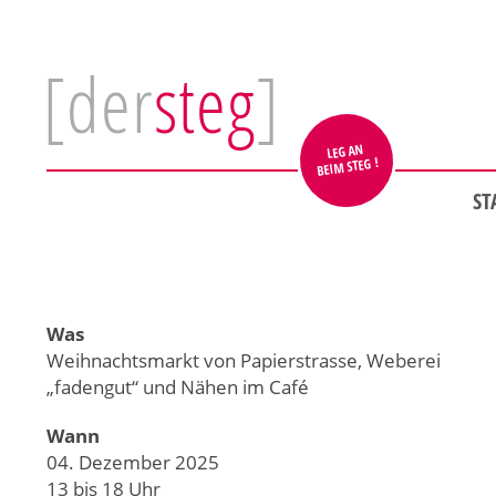
[der
steg
]
LEG AN
BEIM STEG !
ST
Was
Weihnachtsmarkt von Papierstrasse, Weberei
„fadengut“ und Nähen im Café
Wann
04. Dezember 2025
13 bis 18 Uhr