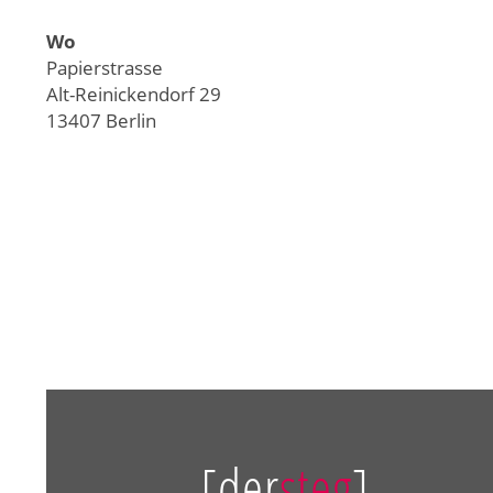
Wo
Papierstrasse
Alt-Reinickendorf 29
13407 Berlin
[der
steg
]