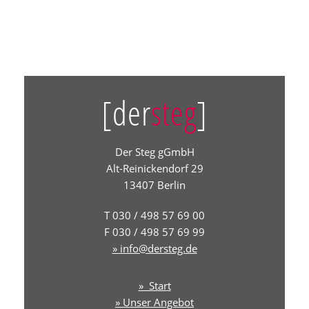
[der
steg
]
Der Steg gGmbH
Alt-Reinickendorf 29
13407 Berlin
T 030 / 498 57 69 00
F 030 / 498 57 69 99
» info@dersteg.de
» Start
» Unser Angebot