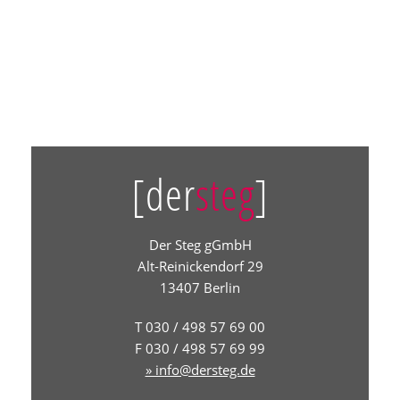
[der
steg
]
Der Steg gGmbH
Alt-Reinickendorf 29
13407 Berlin
T 030 / 498 57 69 00
F 030 / 498 57 69 99
» info@dersteg.de