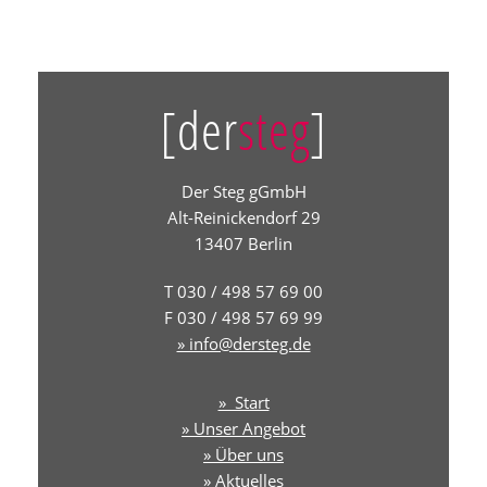
[der
steg
]
Der Steg gGmbH
Alt-Reinickendorf 29
13407 Berlin
T 030 / 498 57 69 00
F 030 / 498 57 69 99
» info@dersteg.de
» Start
» Unser Angebot
» Über uns
» Aktuelles